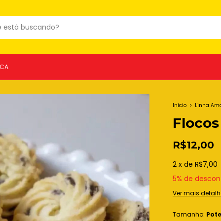
ICA
Início
>
Linha Am
Flocos
R$12,00
2
x
de
R$7,00
5% de descon
Ver mais detalh
Tamanho:
Pot