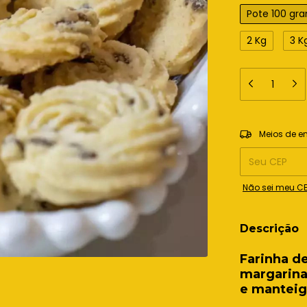
Pote 100 gr
2 Kg
3 K
Entregas para o
Meios de e
Não sei meu C
Descrição
Farinha de
margarina,
e manteig