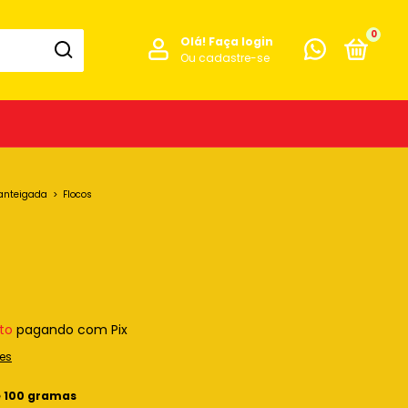
0
Olá!
Faça login
Ou cadastre-se
anteigada
>
Flocos
to
pagando com Pix
es
e 100 gramas