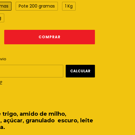
amas
Pote 200 gramas
1 Kg
g
ALTERAR CEP
 CEP:
nvio
CALCULAR
EP
 trigo, amido de milho,
 açúcar, granulado escuro, leite
a.