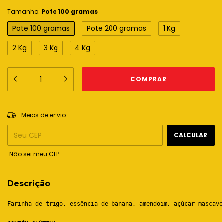
Tamanho:
Pote 100 gramas
Pote 100 gramas
Pote 200 gramas
1 Kg
2 Kg
3 Kg
4 Kg
ALTERAR CEP
Entregas para o CEP:
Meios de envio
CALCULAR
Não sei meu CEP
Descrição
Farinha de trigo, essência de banana, amendoim, açúcar mascav