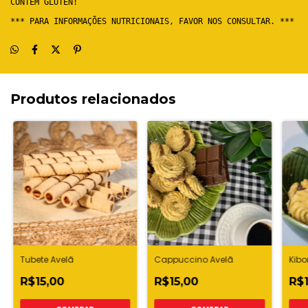
CONTÉM GLÚTEN! 
*** PARA INFORMAÇÕES NUTRICIONAIS, FAVOR NOS CONSULTAR. ***
Produtos relacionados
Tubete Avelã
Cappuccino Avelã
Kibo
R$15,00
R$15,00
R$1